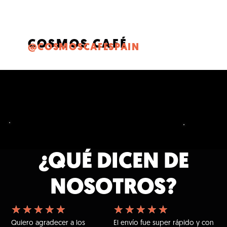
COSMOS CAFÉ
@COSMOSCAFESPAIN
¿QUÉ DICEN DE
NOSOTROS?
★
★
★
★
★
★
★
★
★
★
Quiero agradecer a los
El envío fue super rápido y con