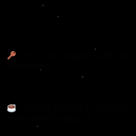
Variedades:
Bourbon, Caturra, Maragogipe, Catimor ·
Altitud:
1.100–1.700 m
Con microclimas en Matagalpa, Jinotega y Nueva
Segovia, ofrece tazas balanceadas, con cuerpo
cremoso y dulzor amable:
chocolate, caramelo, frutos
suaves
.
Por qué elegir café de
Nicaragua
Diversidad varietal (incluido el Maragogipe o
“grano elefante”).
Relación calidad-precio muy competitiva.
Versatilidad: ideal en espresso y con leche.
¿Dónde probar / comprar
café de Nicaragua?
Disfruta del mejor Café de Nicaragua desde aquí