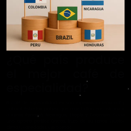
¿Qué país produce
el mejor café de
especialidad?
El café de especialidad es una experiencia sensorial y
cultural. Entre los países que más brillan encontramos
a
Kenia, Panamá, Nicaragua, Etiopía y Colombia
. Cada
uno aporta perfiles únicos, fruto de su terroir (suelo/
clima) , variedades y procesos.