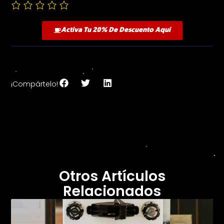
0/5
(0 Reseña)
Activa Tu 20% De Descuento Aquí
Previous
Next
¡Compártelo!
Otros Artículos
Relacionados