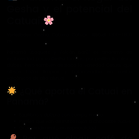
Gesha y el potencial del
Catuai
Variedades:
Gesha, Caturra, Catuai ·
Altitud:
1.300–1.800
m
Panamá (Boquete y Volcán Barú) es sinónimo de
exclusividad por su
Gesha
, famoso por perfiles florales y
dulces. Pero también destaca la variedad
Catuai
, que
ofrece tazas limpias y balanceadas en suelos
volcánicos de alta altitud.
¿Qué aporta el Catuai en
Panamá?
Equilibrio y dulzura con cuerpo medio.
Perfiles que van de frutos rojos a chocolate suave.
Gran rendimiento en especialidad.
Por qué elegir café de