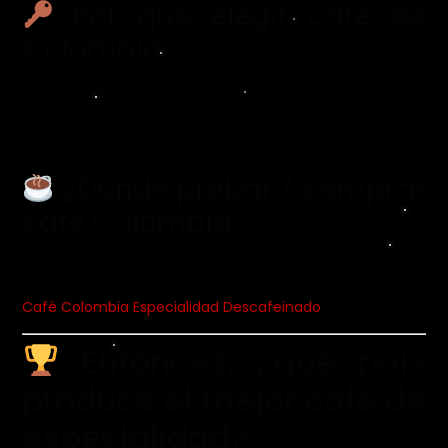
Por qué elegir café de
Colombia
Producción constante durante todo el año.
Innovación en procesos (anaeróbicos,
maceraciones, honeys).
Gran abanico de perfiles para distintos métodos.
¿Dónde probar / comprar
café Colombia?
Disfruta del mejor Café Colombia descafeinado desde
aquí (tostado 100% artesanal y proceso sostenible) >>
Café Colombia Especialidad Descafeinado
Entonces, ¿qué país
produce el mejor café de
especialidad?