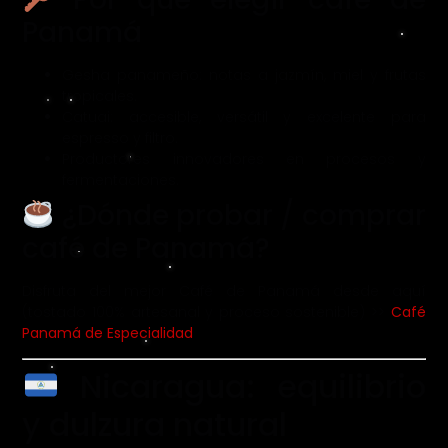
Panamá
Gesha panameño: notas a jazmín, miel y frutas
tropicales.
Catuai: accesible, versátil y excelente para
espresso y filtro.
Productores innovadores en procesos y
fermentaciones.
¿Dónde probar / comprar
café de Panamá?
Disfruta del mejor Café de Panamá desde aquí
(tostado 100% artesanal y proceso sostenible) >>
Café
Panamá de Especialidad
Nicaragua: equilibrio
y dulzura natural