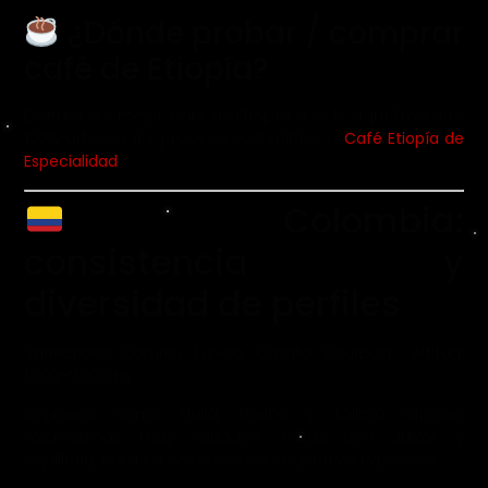
¿Dónde probar / comprar
café de Etiopía?
Disfruta del mejor Café de Etiopía desde aquí (tostado
100% artesanal y proceso sostenible) >>
Café Etiopía de
Especialidad
Colombia:
consistencia y
diversidad de perfiles
Variedades:
Caturra, Typica, Castillo, Bourbon ·
Altitud:
1.200–2.200 m
Regiones como Huila, Nariño y Tolima ofrecen
microclimas muy variados. Tazas con dulzor y
equilibrio, notas a
caramelo, cacao y frutas tropicales
.