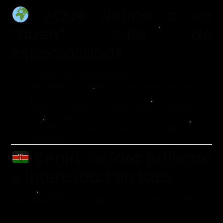
¿Qué define a un
“buen” café de
especialidad?
≥ 80 puntos en la escala SCA.
Trazabilidad: productor, finca, variedad, altitud y
proceso.
Calidad sensorial: taza limpia, compleja y
balanceada.
Prácticas de cultivo y recolección enfocadas en
la calidad.
Kenia: acidez brillante
e intensidad en taza
Variedades:
SL28, SL34, Ruiru 11, Batian ·
Altitud:
1.400–2.100
m