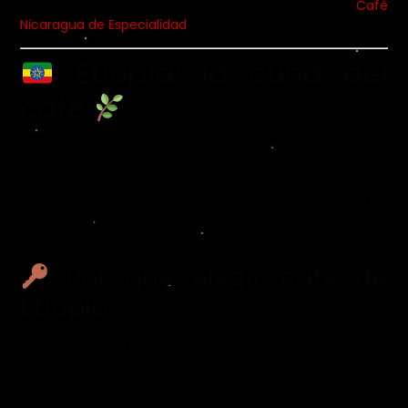
(tostado 100% artesanal y proceso sostenible) >>
Café
Nicaragua de Especialidad
Etiopía: la cuna del
café
Variedades:
Heirloom, Gesha, Sidamo, Yirgacheffe ·
Altitud:
1.700–2.200 m
Origen histórico y genéticamente diverso. Perfiles
florales y afrutados con acidez viva, que a veces
recuerdan a té:
jazmín, bergamota, cítricos, frutos rojos
.
Por qué elegir café de
Etiopía
Diversidad genética única.
Tazas complejas y expresivas.
Amplio abanico de procesos: lavados, naturales y
honey.