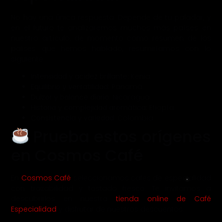
No hay una única respuesta. Depende de tu paladar, y
en el futuro te analizaremos muchos más países en
nuestro artículo, de momento como resumen de los
países que hemos hablado, resumiríamos con lo
siguiente:
Intensidad y acidez brillante:
Kenia.
Equilibrio y versatilidad:
Panamá.
Dulzor y balance diario:
Nicaragua.
Historia y complejidad aromática:
Etiopía.
Consistencia y variedad:
Colombia.
Prueba estos orígenes
en Cosmos Café
En
Cosmos Café
seleccionamos cafés de especialidad
con trazabilidad y tostado fresco. Te invitamos a
descubrirlos en nuestra
tienda online de Café
Especialidad
y disfrutar de nuestros descuentos.