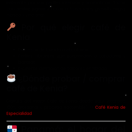
Referente por sus perfiles intensos y aromáticos. Tazas
con
acidez jugosa
y notas a
frutos rojos, grosella negra,
hibisco y vino tinto
.
Por qué elegir café de
Kenia
Procesos de lavado meticulosos.
Perfiles vibrantes que sorprenden a catadores y
baristas.
Excelente definición de sabores en filtrado.
¿Dónde probar / comprar
café de Kenia?
Disfruta del mejor Café de Kenia desde aquí (tostado
100% artesanal y proceso sostenible) >>
Café Kenia de
Especialidad
Panamá: el hogar del